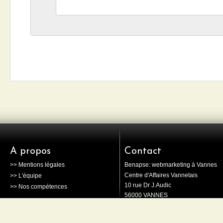
A propos
Contact
>> Mentions légales
Benapse: webmarketing à Vannes
Centre d'Affaires Vannetais
>> L'équipe
10 rue Dr J.Audic
>> Nos compétences
56000 VANNES